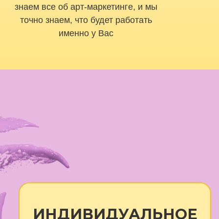
знаем все об арт-маркетинге, и мы
точно знаем, что будет работать
именно у Вас
НДИВИДУАЛЬНОЕ
ОПРОВОЖДЕНИЕ
оступ к обучающим материалам
женедельные
индивидуальные
стречи с преподавателями для
ыстраивания и пошагового
родвижения по вашей
ндивидуальной стратегии
роверка заданий и обратная
вязь от преподавателей на
бучающей платформе
оддержка преподавателя в
elegram-чате: можно задавать
опросы в процессе, получать