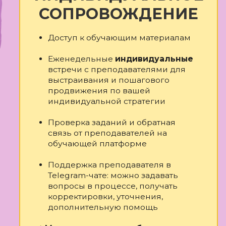
орректировки, уточнения,
ополнительную помощь
ы делаем часть работы за вас, в
исимости от выбранной
атегии
входит:
одбор и оформление каналов
движения (соцсети, галереи,
кетплейсы и др.)
аковка творческих работ: визуал,
сание, ключевые слова, заголовки
дготовка 10 постов + контент-план
борка сайта-визитки или магазина
одбор конкурсов / площадок и
тавление заявок
оздание воронки продаж
оставление заявок на вступление в
рческие союзы
тельность программы - 10 недель