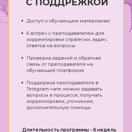
к
д
Длительность программы - 6 недель
🔥М
зав
Поддержка преподавателя в чате и на
стр
обучающей платформе - 6 недель
Что 
* П
Доступ к обучающим материалам - 6
про
месяцев
мар
* Уп
опи
50 000 ₽
* По
* С
40 000 ₽
* П
сос
есть рассрочка
* С
* С
тво
ЗАНЯТЬ МЕСТО
ОФОРМИТЬ РАССРОЧКУ
Дли