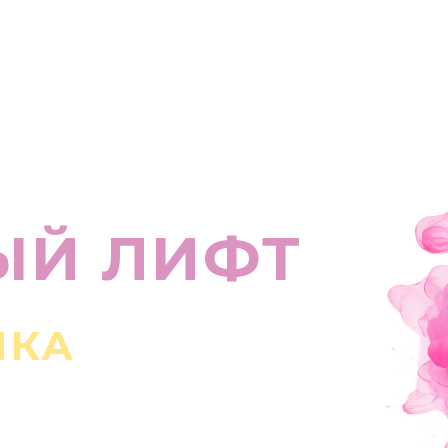
Й ЛИФТ
А
о