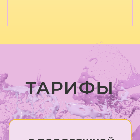
И
С ПОДДРЕЖКОЙ
С
Доступ к обучающим материалам
Д
6 встреч с преподавателем для
Е
корректировки стратегии, задач,
в
ответов на вопросы
в
п
Проверка заданий и обратная
и
связь от преподавателя на
обучающей платформе
П
с
Поддержка преподавателя в
о
Telegram-чате: можно задавать
вопросы в процессе, получать
П
корректировки, уточнения,
T
дополнительную помощь
в