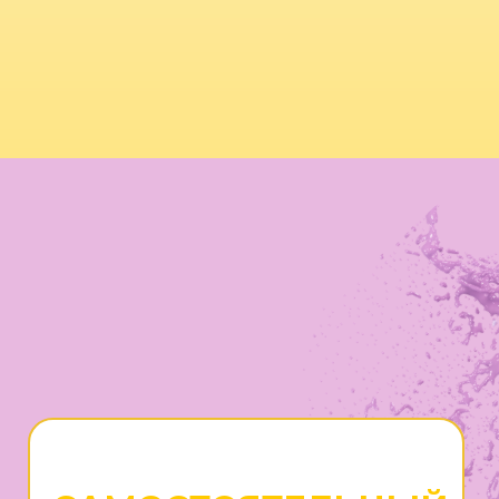
САМОСТОЯТЕЛЬНЫЙ
Доступ к обучающим материалам
3 встречи с преподавателем для
корректировки стратегии, задач,
ответов на вопросы
Проверка заданий и обратная
связь от преподавателя на
обучающей платформе
Поддержка преподавателя в
Telegram-чате: можно задавать
вопросы в процессе, получать
корректировки, уточнения,
дополнительную помощь